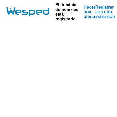
El dominio
Hacer
Registrar
demonix.es
una
con otra
está
oferta
extensión
registrado